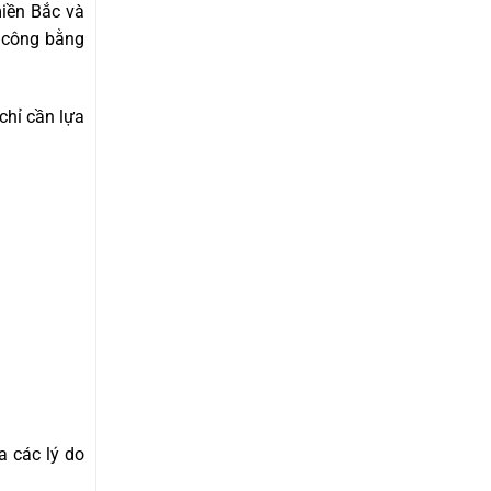
miền Bắc và
à công bằng
chỉ cần lựa
a các lý do