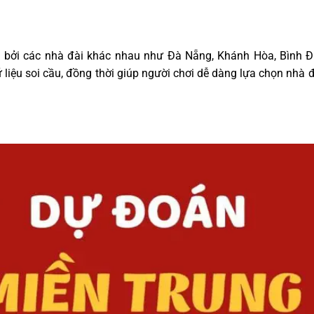
c bởi các nhà đài khác nhau như Đà Nẵng, Khánh Hòa, Bình Đ
liệu soi cầu, đồng thời giúp người chơi dễ dàng lựa chọn nhà 