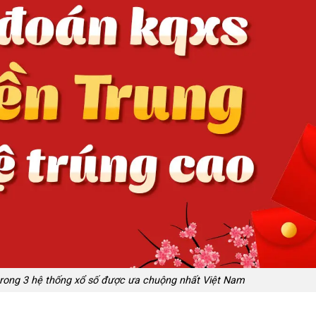
rong 3 hệ thống xổ số được ưa chuộng nhất Việt Nam