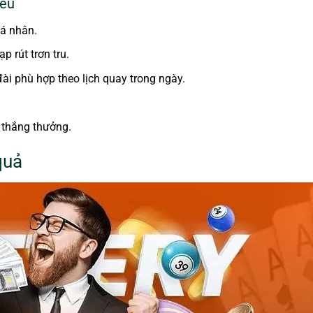
iểu
cá nhân.
p rút trơn tru.
ài phù hợp theo lịch quay trong ngày.
 thắng thưởng.
quả