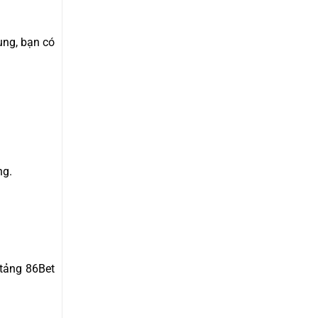
ung, bạn có
ng.
 tảng 86Bet