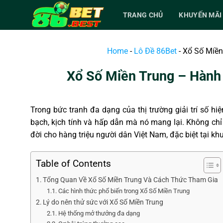
TRANG CHỦ
KHUYẾN MÃI
Home
-
Lô Đề 86Bet
-
Xổ Số Miền
Xổ Số Miền Trung – Hành
Trong bức tranh đa dạng của thị trường giải trí số h
bạch, kịch tính và hấp dẫn mà nó mang lại. Không chỉ 
đời cho hàng triệu người dân Việt Nam, đặc biệt tại k
Table of Contents
Tổng Quan Về Xổ Số Miền Trung Và Cách Thức Tham Gia
Các hình thức phổ biến trong Xổ Số Miền Trung
Lý do nên thử sức với Xổ Số Miền Trung
Hệ thống mở thưởng đa dạng