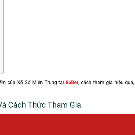
điểm của Xổ Số Miền Trung tại
86Bet
, cách tham gia hiệu quả, 
Và Cách Thức Tham Gia