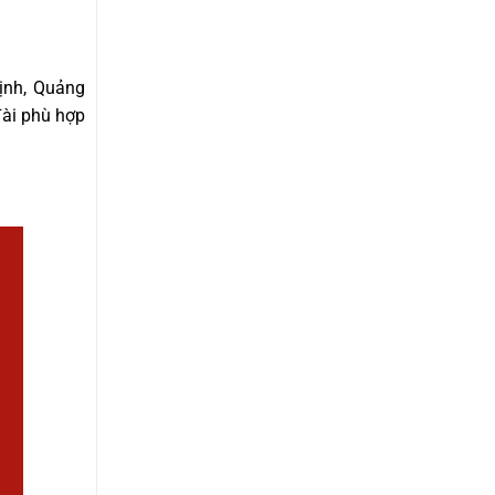
ịnh, Quảng
đài phù hợp